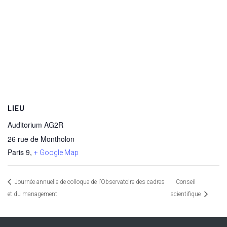
LIEU
Auditorium AG2R
26 rue de Montholon
Paris 9
,
+ Google Map
Journée annuelle de colloque de l’Observatoire des cadres
Conseil
et du management
scientifique