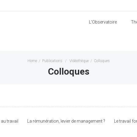
L’Observatoire
Th
Home
/
Publications
/
Vidéothèque
/
Colloques
Colloques
au travail
La rémunération, levier de management ?
Le travail f