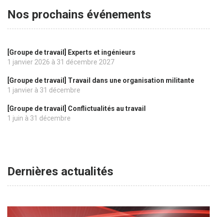
comme un autre ? »
Nos prochains événements
[Groupe de travail] Experts et ingénieurs
1 janvier 2026
à
31 décembre 2027
[Groupe de travail] Travail dans une organisation militante
Revoir le séminaire
1 janvier
à
31 décembre
[Groupe de travail] Conflictualités au travail
1 juin
à
31 décembre
Dernières actualités