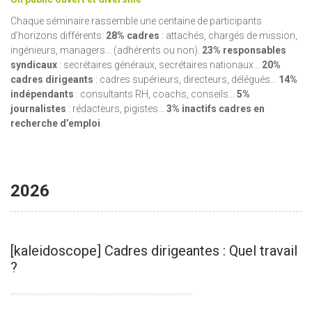
Chaque séminaire rassemble une centaine de participants
d’horizons différents:
28% cadres
: attachés, chargés de mission,
ingénieurs, managers… (adhérents ou non).
23% responsables
syndicaux
: secrétaires généraux, secrétaires nationaux…
20%
cadres dirigeants
: cadres supérieurs, directeurs, délégués…
14%
indépendants
: consultants RH, coachs, conseils…
5%
journalistes
: rédacteurs, pigistes…
3% inactifs
c
adres en
recherche d’emploi
.
2026
[kaleidoscope] Cadres dirigeantes : Quel travail
?