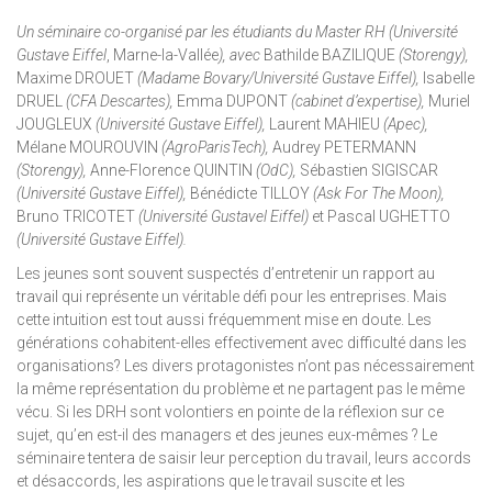
Un séminaire co-organisé par les étudiants du Master RH (Université
Gustave Eiffel
, Marne-la-Vallée
), avec
Bathilde BAZILIQUE
(Storengy),
Maxime DROUET
(Madame Bovary/Université Gustave Eiffel),
Isabelle
DRUEL
(CFA Descartes),
Emma DUPONT
(cabinet d’expertise),
Muriel
JOUGLEUX
(Université Gustave Eiffel),
Laurent MAHIEU
(Apec),
Mélane MOUROUVIN
(AgroParisTech),
Audrey PETERMANN
(Storengy),
Anne-Florence QUINTIN
(OdC),
Sébastien SIGISCAR
(Université Gustave Eiffel),
Bénédicte TILLOY
(Ask For The Moon),
Bruno TRICOTET
(Université Gustavel Eiffel)
et Pascal UGHETTO
(Université Gustave Eiffel).
Les jeunes sont souvent suspectés d’entretenir un rapport au
travail qui représente un véritable défi pour les entreprises. Mais
cette intuition est tout aussi fréquemment mise en doute. Les
générations cohabitent-elles effectivement avec difficulté dans les
organisations? Les divers protagonistes n’ont pas nécessairement
la même représentation du problème et ne partagent pas le même
vécu. Si les DRH sont volontiers en pointe de la réflexion sur ce
sujet, qu’en est-il des managers et des jeunes eux-mêmes ? Le
séminaire tentera de saisir leur perception du travail, leurs accords
et désaccords, les aspirations que le travail suscite et les