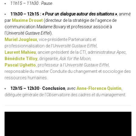
11h15 – 11h30 : Pause
11h30 – 12h15 :
« Pour un dialogue autour des situations »
, animé
par
Maxime Drouet
(directeur de la stratégie de l’agence de
communication
Madame Bovary
et professeur associé à
l’
Université Gustave Eiffel
).
Muriel Jougleux
, vice-présidente Partenariats et
professionnalisation de l’
Université Gustave Eiffel
,
Laurent Mahieu
, ancien président de la
CTI
, administrateur
Apec
,
Bénédicte Tilloy
, dirigeante,
Ask for the Moon,
Pascal Ughetto
, professeur à l’
Université Gustave Eiffel
,
responsable du master Conduite du changement et sociologie des
ressources humaines.
12h15 – 12h30 · Conclusion
, avec
Anne-Florence Quintin
,
déléguée générale de l’
Observatoire des cadres et du management
.