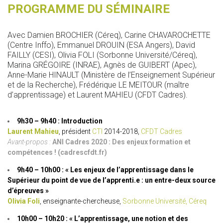
PROGRAMME DU SÉMINAIRE
Avec Damien BROCHIER (Céreq), Carine CHAVAROCHETTE
(Centre Inffo), Emmanuel DROUIN (ESA Angers), David
FAILLY (CESI), Olivia FOLI (Sorbonne Université/Céreq),
Marina GRÉGOIRE (INRAE), Agnès de GUIBERT (Apec),
Anne-Marie HINAULT (Ministère de l’Enseignement Supérieur
et de la Recherche), Frédérique LE MEITOUR (maître
d’apprentissage) et Laurent MAHIEU (CFDT Cadres).
9h30 – 9h40 :
Introduction
Laurent Mahieu
, président
CTI
2014-2018,
CFDT Cadres
Avant-propos :
ANI Cadres 2020 : Des enjeux formation et
compétences ! (cadrescfdt.fr)
9h40 – 10h00 :
« Les enjeux de l’apprentissage dans le
Supérieur du point de vue de l’apprenti.e : un entre-deux source
d’épreuves »
Olivia Foli
, enseignante-chercheuse,
Sorbonne Université, Céreq
10h00 – 10h20 : « L’apprentissage, une notion et des