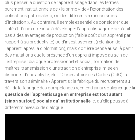
plus penser la question de l’apprentissage dans les termes
purement institutionnels de « la prime », de « l’exonération des
cotisations patronales », ou des différents « mécanismes
d’incitation ». Au contraire, il semble essentiel de considérer que
l’intérêt d’une entreprise à développer l’apprentissage ne se réduit
pas à des avantages de production (faible coût d’un apprenti par
rapport à sa productivité) ou d’investissement (rétention de
l’apprenti après la diplomation), mais doit être pensé aussi à partir
des mutations que la présence d’un apprenti impose au sein de
l’entreprise : dialogue professionnel et social, formation de
maîtres, transmission d’une tradition d’entreprise, mise en
discours d’une activité, etc. L’Observatoire des Cadres (OdC), à
travers son séminaire « Apprentis : la fabrique du recrutement au
défi de la fabrique des compétences », entend ainsi souligner que
la
question de l’apprentissage en entreprise est tout autant
(sinon surtout) sociale qu’institutionnelle
, et qu’elle pousse à
différents niveaux de dialogue.