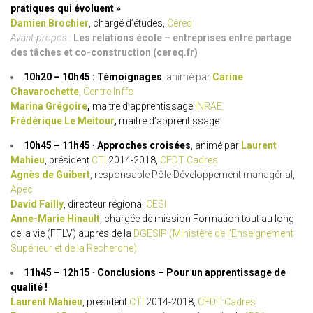
pratiques qui évoluent »
Damien Brochier
, chargé d’études,
Céreq
Avant-propos :
Les relations école – entreprises entre partage
des tâches et co-construction (cereq.fr)
10h20 – 10h45 : Témoignages
, animé par
Carine
Chavarochette
, Centre Inffo
Marina Grégoire
,
maitre d’apprentissage
INRAE
Frédérique Le Meitour
,
maitre d’apprentissage
10h45 – 11h45 · Approches croisées
, animé par
Laurent
Mahieu
, président
CTI
2014-2018,
CFDT Cadres
Agnès de Guibert
, responsable Pôle Développement managérial,
Apec
David Failly
, directeur régional
CESI
Anne-Marie Hinault
, chargée de mission Formation tout au long
de la vie (FTLV) auprès de la
DGESIP (Ministère de l’Enseignement
Supérieur et de la Recherche)
11h45 – 12h15 · Conclusions – Pour un apprentissage de
qualité !
Laurent Mahieu
, président
CTI
2014-2018,
CFDT Cadres