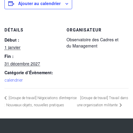
Ajouter au calendrier
DÉTAILS
ORGANISATEUR
Observatoire des Cadres et
Début :
du Management
1 janvier
Fin :
31 décembre 2027
Catégorie d’Évènement:
calendrier
[Groupe de travail] Négociations d’entreprise
[Groupe de travail] Travail dans
: Nouveaux objets, nouvelles pratiques
une organisation militante