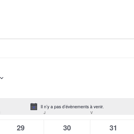
Il n’y a pas d’évènements à venir.
Notice
M
MERCREDI
J
JEUDI
V
VENDREDI
0
0
0
29
30
31