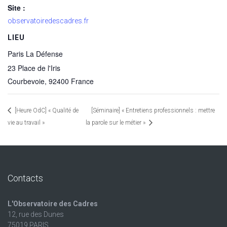
Site :
observatoiredescadres.fr
LIEU
Paris La Défense
23 Place de l'Iris
Courbevoie
,
92400
France
[Heure OdC] « Qualité de
[Séminaire] « Entretiens professionnels : mettre
vie au travail »
la parole sur le métier »
Contacts
L'Observatoire des Cadres
12, rue des Dunes
75019 PARIS