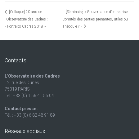
[Colloque] 20 ans de
[Séminaire] « Gouvernance d’entreprise :
l’Observatoire des Cadres :
Comités des parties prenantes, utiles ou
« Portraits Cadres 2018 »
Théodule ? »
Contacts
L'Observatoire des Cadres
12, rue des Dunes
75019 PARIS
Tél : +33 (0) 1 56 41 55 04
Contact presse :
Tél. : +33 (0) 6 82 48 91 89
Réseaux sociaux