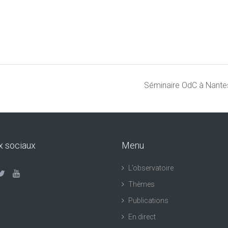
Séminaire OdC à Nantes 
x sociaux
Menu
L’observatoire
Thèmes
Publications
En direct