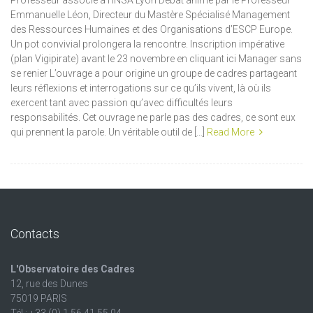
Professeur associé à l’INSA Lyon Débat animé par le Professeur
Emmanuelle Léon, Directeur du Mastère Spécialisé Management
des Ressources Humaines et des Organisations d’ESCP Europe.
Un pot convivial prolongera la rencontre. Inscription impérative
(plan Vigipirate) avant le 23 novembre en cliquant ici Manager sans
se renier L’ouvrage a pour origine un groupe de cadres partageant
leurs réflexions et interrogations sur ce qu’ils vivent, là où ils
exercent tant avec passion qu’avec difficultés leurs
responsabilités. Cet ouvrage ne parle pas des cadres, ce sont eux
qui prennent la parole. Un véritable outil de […]
Read More
Contacts
L'Observatoire des Cadres
12, rue des Dunes
75019 PARIS