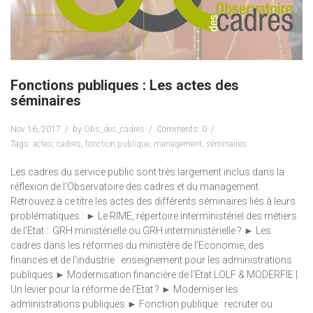
Fonctions publiques : Les actes des
séminaires
Nov 16, 2017
by
Obs_des_cadres
Comments: 0
Tags:
actes
,
cadres
,
fonction publique
,
management
,
séminaires
Les cadres du service public sont très largement inclus dans la
réflexion de l’Observatoire des cadres et du management.
Retrouvez à ce titre les actes des différents séminaires liés à leurs
problématiques : ► Le RIME, répertoire interministériel des métiers
de l’Etat : GRH ministérielle ou GRH interministérielle ? ► Les
cadres dans les réformes du ministère de l’Economie, des
finances et de l’industrie : enseignement pour les administrations
publiques ► Modernisation financière de l’Etat LOLF & MODERFIE |
Un levier pour la réforme de l’Etat ? ► Moderniser les
administrations publiques ► Fonction publique : recruter ou