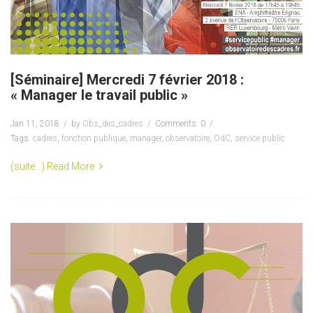
[Séminaire] Mercredi 7 février 2018 :
« Manager le travail public »
Jan 11, 2018
by
Obs_des_cadres
Comments: 0
Tags:
cadres
,
fonction publique
,
manager
,
observatoire
,
OdC
,
service public
(suite…)
Read More