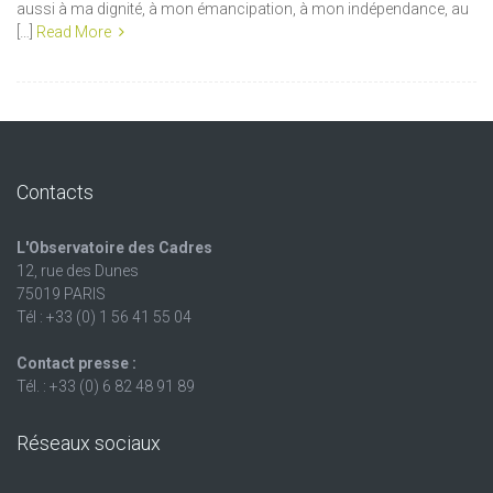
aussi à ma dignité, à mon émancipation, à mon indépendance, au
[…]
Read More
Contacts
L'Observatoire des Cadres
12, rue des Dunes
75019 PARIS
Tél : +33 (0) 1 56 41 55 04
Contact presse :
Tél. : +33 (0) 6 82 48 91 89
Réseaux sociaux