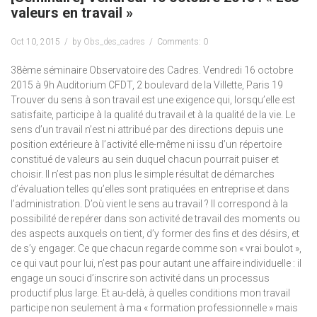
valeurs en travail »
Oct 10, 2015
by
Obs_des_cadres
Comments: 0
38ème séminaire Observatoire des Cadres. Vendredi 16 octobre
2015 à 9h Auditorium CFDT, 2 boulevard de la Villette, Paris 19
Trouver du sens à son travail est une exigence qui, lorsqu’elle est
satisfaite, participe à la qualité du travail et à la qualité de la vie. Le
sens d’un travail n’est ni attribué par des directions depuis une
position extérieure à l’activité elle-même ni issu d’un répertoire
constitué de valeurs au sein duquel chacun pourrait puiser et
choisir. Il n’est pas non plus le simple résultat de démarches
d’évaluation telles qu’elles sont pratiquées en entreprise et dans
l’administration. D’où vient le sens au travail ? Il correspond à la
possibilité de repérer dans son activité de travail des moments ou
des aspects auxquels on tient, d’y former des fins et des désirs, et
de s’y engager. Ce que chacun regarde comme son « vrai boulot »,
ce qui vaut pour lui, n’est pas pour autant une affaire individuelle : il
engage un souci d’inscrire son activité dans un processus
productif plus large. Et au-delà, à quelles conditions mon travail
participe non seulement à ma « formation professionnelle » mais