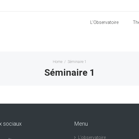
L’Observatoire
Th
Home
/
Séminaire 1
Séminaire 1
x sociaux
Menu
L’observatoire