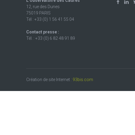
L'Observatoire des Cadres
12, rue des Dunes
75019 PARIS
Tél : +33 (0) 1 56 41 55 04
Contact presse :
Tél. : +33 (0) 6 82 48 91 89
Création de site Internet :
93bis.com