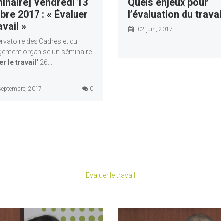
inaire] Vendredi 13
Quels enjeux pour
bre 2017 : « Évaluer
l’évaluation du travai
avail »
02 juin, 2017
rvatoire des Cadres et du
ement organise un séminaire
er le travail"
26...
septembre, 2017
0
Évaluer le travail