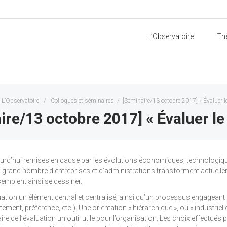
L’Observatoire
Th
L’Observatoire
/
Colloques et séminaires
/
[Séminaire/13 octobre 2017] « Évaluer le 
re/13 octobre 2017] « Évaluer le 
urd’hui remises en cause par les évolutions économiques, technologiques
un grand nombre d’entreprises et d’administrations transforment actuelle
emblent ainsi se dessiner.
valuation un élément central et centralisé, ainsi qu’un processus engagean
, préférence, etc.). Une orientation « hiérarchique », ou « industrielle »,
e de l’évaluation un outil utile pour l’organisation. Les choix effectués p