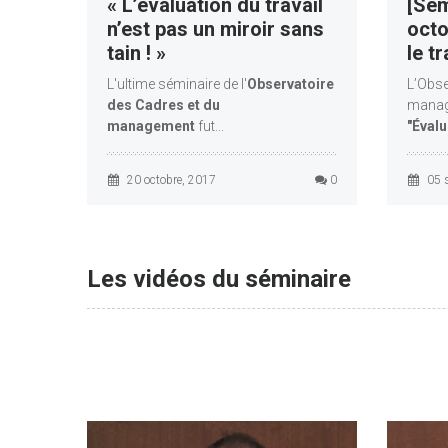
« L’évaluation du travail
[Sém
n’est pas un miroir sans
octo
tain ! »
le tr
L'ultime séminaire de l'
Observatoire
L’Obse
des Cadres et du
manag
management
fut...
"Évalu
20 octobre, 2017
0
05 
Les vidéos du séminaire