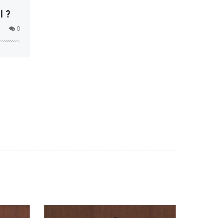
l ?
0