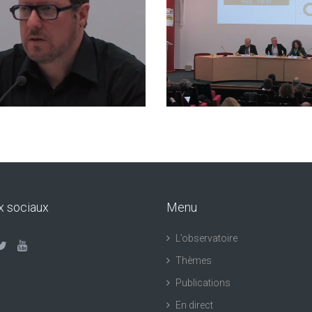
x sociaux
Menu
L’observatoire
Thèmes
Publications
En direct