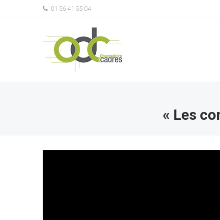
01 56 41 55 04
« Les co