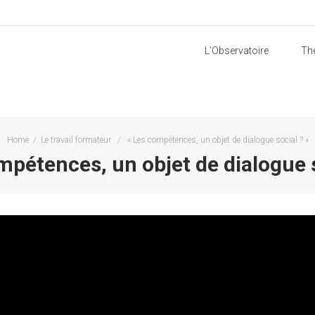
L’Observatoire
Th
Home
/
Le travail formateur
/
« Les compétences, un objet de dialogue social ? »
mpétences, un objet de dialogue s