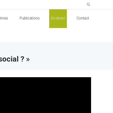
èmes
Publications
En direct
Contact
ocial ? »