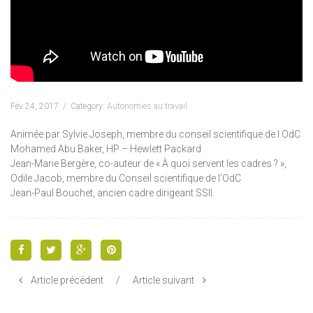
Fév 24, 2017
Category:
Autonomies au travail
Animée par Sylvie Joseph, membre du conseil scientifique de l OdC
Mohamed Abu Baker, HP – Hewlett Packard
Jean-Marie Bergère, co-auteur de « À quoi servent les cadres ? »,
Odile Jacob, membre du Conseil scientifique de l’OdC
Jean-Paul Bouchet, ancien cadre dirigeant SSII.
Article précédent
/
Article suivant