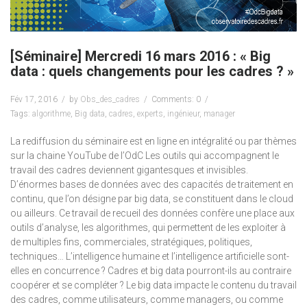
[Séminaire] Mercredi 16 mars 2016 : « Big
data : quels changements pour les cadres ? »
Fév 17, 2016
by
Obs_des_cadres
Comments: 0
Tags:
algorithme
,
Big data
,
cadres
,
experts
,
ingénieur
,
manager
La rediffusion du séminaire est en ligne en intégralité ou par thèmes
sur la chaine YouTube de l’OdC Les outils qui accompagnent le
travail des cadres deviennent gigantesques et invisibles.
D’énormes bases de données avec des capacités de traitement en
continu, que l’on désigne par big data, se constituent dans le cloud
ou ailleurs. Ce travail de recueil des données confère une place aux
outils d’analyse, les algorithmes, qui permettent de les exploiter à
de multiples fins, commerciales, stratégiques, politiques,
techniques… L’intelligence humaine et l’intelligence artificielle sont-
elles en concurrence ? Cadres et big data pourront-ils au contraire
coopérer et se compléter ? Le big data impacte le contenu du travail
des cadres, comme utilisateurs, comme managers, ou comme