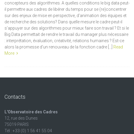
concepteurs des algorithmes. A quelles conditions le big data peut-
il permettre aux cadres de libérer du temps pour se (re)concentrer
sur des enjeux de mise en perspective, d’animation des équipes et
de recherche des solutions? Dans quelle mesure le cadre peut-il
s’appuyer sur des algorithmes pour mieux faire son travail ? Et si le
Big Data permettait de rendre le travail du manager plus nécessaire
: interprétation, évaluation, créativité, relations humaines ? Est-ce
alors la promesse d’un renouveau de la fonction cadre […]
Read
More
Contacts
L'Observatoire des Cadres
12, rue des Dunes
75019 PARIS
Tél : +33 (0) 1 56 41 55 04