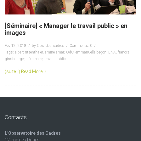
[Séminaire] « Manager le travail public » en
images
Fév 12, 2018
by
Obs_des_cadres
Comments: 0
Tags:
albert ritzenthaler
,
amine amar; OdC
,
emmanuelle begon
,
ENA
,
francis
ginsbourger
,
séminaire
,
travail public
(suite…)
Read More
Contacts
L'Observatoire des Cadres
12, rue des Dunes