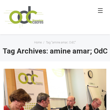
Home
/
Tag "amine amar; OdC"
Tag Archives: amine amar; OdC