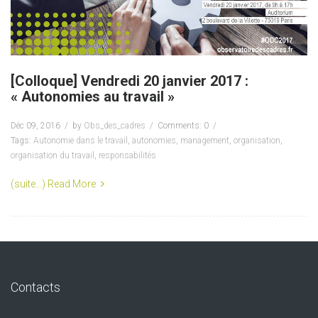
[Colloque] Vendredi 20 janvier 2017 :
« Autonomies au travail »
Déc 09, 2016
by
Obs_des_cadres
Comments: 0
Tags:
Autonomie dans le travail
,
autonomies
,
management
,
organisation
,
organisation du travail
,
responsabilités
(suite…)
Read More
Contacts