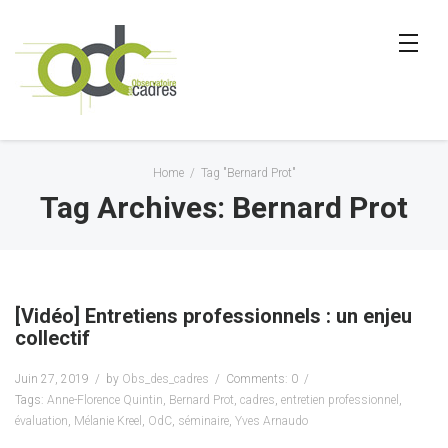
Home
/
Tag "Bernard Prot"
Tag Archives: Bernard Prot
[Vidéo] Entretiens professionnels : un enjeu
collectif
Juin 27, 2019
by
Obs_des_cadres
Comments: 0
Tags:
Anne-Florence Quintin
,
Bernard Prot
,
cadres
,
entretien professionnel
,
évaluation
,
Mélanie Kreel
,
OdC
,
séminaire
,
Yves Arnaudo