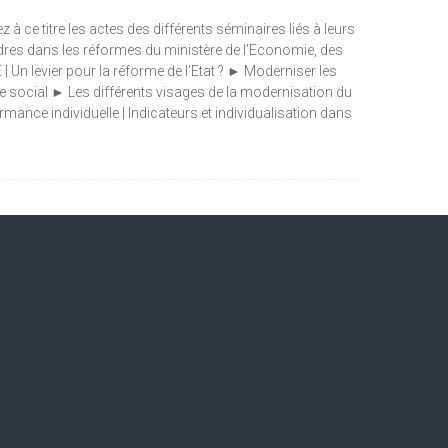
 ce titre les actes des différents séminaires liés à leurs
cadres dans les réformes du ministère de l’Economie, des
 Un levier pour la réforme de l’Etat ? ► Moderniser les
ue social ► Les différents visages de la modernisation du
mance individuelle | Indicateurs et individualisation dans