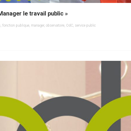
Manager le travail public »
s
,
fonction publique
,
manager
,
observatoire
,
OdC
,
service public