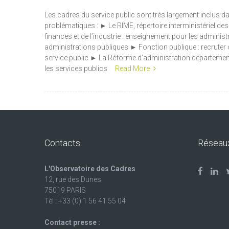
Les cadres du service public sont très largement inclus da
problématiques : ► Le RIME, répertoire interministériel de
finances et de l’industrie : enseignement pour les adminis
administrations publiques ► Fonction publique : recruter o
service public ► La Réforme d’administration départementale
les services publics
Read More
Contacts
Réseau
L'Observatoire des Cadres
12, rue des Dunes
75019 PARIS
Tél : +33 (0) 1 56 41 55 04
Contact presse :