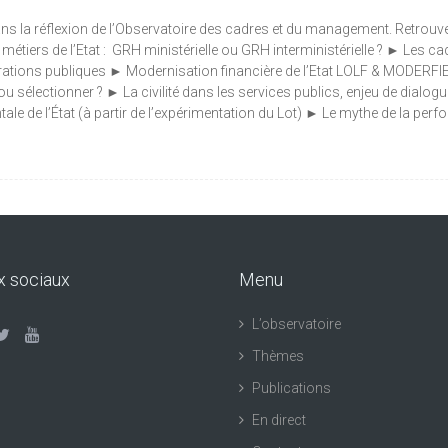
ns la réflexion de l’Observatoire des cadres et du management. Retrouvez à
s métiers de l’Etat : GRH ministérielle ou GRH interministérielle ? ► Les 
trations publiques ► Modernisation financière de l’Etat LOLF & MODERFIE |
u sélectionner ? ► La civilité dans les services publics, enjeu de dialog
 de l’État (à partir de l’expérimentation du Lot) ► Le mythe de la perfor
x sociaux
Menu
L’observatoire
Thèmes
Publications
En direct