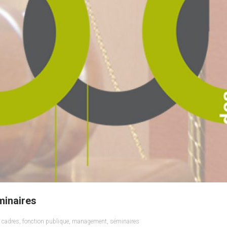
minaires
,
cadres
,
fonction publique
,
management
,
séminaires