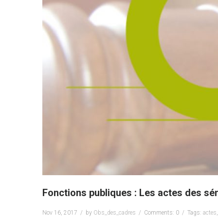
Fonctions publiques : Les actes des sé
Nov 16, 2017
by
Obs_des_cadres
Comments: 0
Tags:
actes