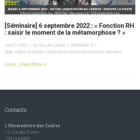
[Séminaire] 6 septembre 2022 : « Fonction RH
: saisir le moment de la métamorphose ? »
Juin 21, 2022
by
Obs_des_cadres
Comments: 0
Tags:
cadres
,
mutations
,
observatoire
,
ressources humaines
,
séminaire
(suite…)
Read More
Contacts
L'Observatoire des Cadres
12, rue des Dunes
75019 PARIS