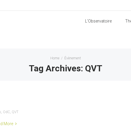
L’Observatoire
Th
Home
/
Évènement
Tag Archives: QVT
s
,
OdC
,
QVT
d More