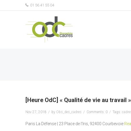
01 56 41 55 04
[Heure OdC] « Qualité de vie au travail »
Nov 27, 2018
by
Obs_des_cadres
Comments: 0
Tags:
cadre
Paris La Défense | 23 Place de l’Iris, 92400 Courbevoie
Rea