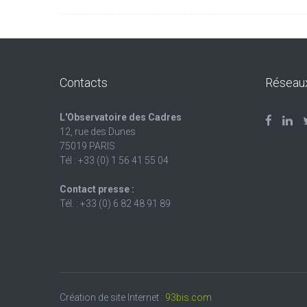
Contacts
Réseau
L'Observatoire des Cadres
12, rue des Dunes
75019 PARIS
Tél : +33 (0) 1 56 41 55 04
Contact presse :
Tél. : +33 (0) 6 82 48 91 89
Création de site Internet :
93bis.com