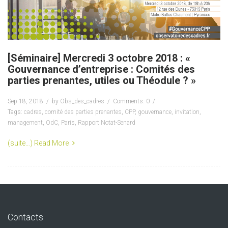
[Séminaire] Mercredi 3 octobre 2018 : «
Gouvernance d’entreprise : Comités des
parties prenantes, utiles ou Théodule ? »
Sep 18, 2018
by
Obs_des_cadres
Comments: 0
Tags:
cadres
,
comité des parties prenantes
,
CPP
,
gouvernance
,
invitation
,
management
,
OdC
,
Paris
,
Rapport Notat-Senard
(suite…)
Read More
Contacts