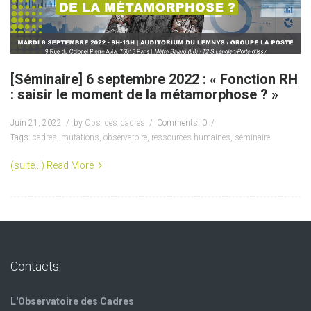
[Séminaire] 6 septembre 2022 : « Fonction RH
: saisir le moment de la métamorphose ? »
Juin 21, 2022
by
Obs_des_cadres
Comments: 0
Tags:
cadres
,
mutations
,
observatoire
,
ressources humaines
,
séminaire
(suite…)
Read More
Contacts
L'Observatoire des Cadres