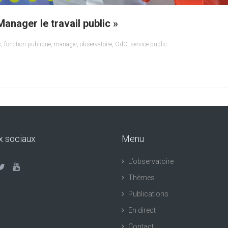
Manager le travail public »
s
,
fonction publique
,
manager
,
observatoire
,
OdC
,
service public
x sociaux
Menu
L’observatoire
Thèmes
Publications
En direct
Contact