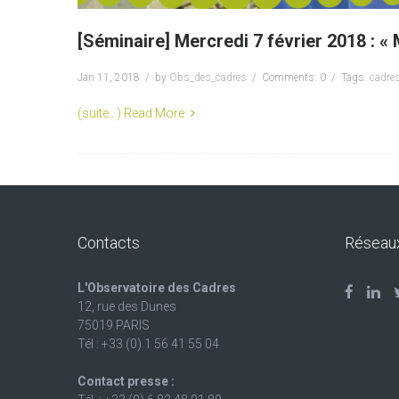
[Séminaire] Mercredi 7 février 2018 : « 
Jan 11, 2018
by
Obs_des_cadres
Comments: 0
Tags:
cadre
(suite…)
Read More
Contacts
Réseau
L'Observatoire des Cadres
12, rue des Dunes
75019 PARIS
Tél : +33 (0) 1 56 41 55 04
Contact presse :