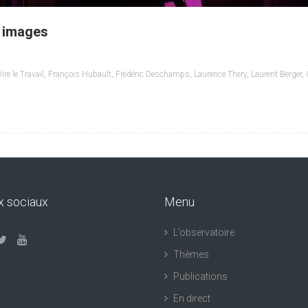
n images
ire le Travail
,
François Hubault
,
Frédéric Deschamps
,
Laurence Thery
,
Laurent Berger
,
x sociaux
Menu
L’observatoire
Thèmes
Publications
En direct