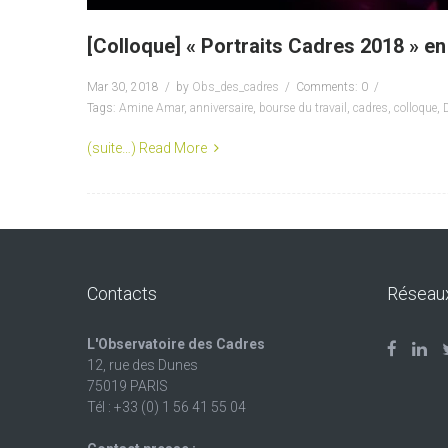
[Colloque] « Portraits Cadres 2018 » e
Mar 30, 2018
by
Obs_des_cadres
Comments: 0
Tags:
Amine Amar
,
anniversaire
,
bourse du travail
,
cadres
,
colloque
,
D
(suite…)
Read More
Contacts
Réseau
L'Observatoire des Cadres
12, rue des Dunes
75019 PARIS
Tél : +33 (0) 1 56 41 55 04