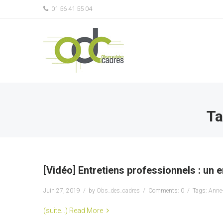
01 56 41 55 04
Ta
[Vidéo] Entretiens professionnels : un e
Juin 27, 2019
by
Obs_des_cadres
Comments: 0
Tags:
Anne-
(suite…)
Read More