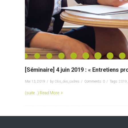
[Séminaire] 4 juin 2019 : « Entretiens pr
Mai 13, 2019
by
Obs_des_cadres
Comments: 0
Tags:
2019
(suite…)
Read More