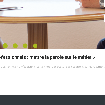
ofessionnels : mettre la parole sur le métier »
,
CESI
,
entretien professionnel
,
La Défense
,
Observatoire des cadres et du management