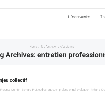
L’Observatoire
Th
Home
/
Tag "entretien professionnel"
g Archives: entretien profession
njeu collectif
Florence Quintin
,
Bernard Prot
,
cadres
,
entretien professionnel
,
évaluation
,
Mélanie Kre