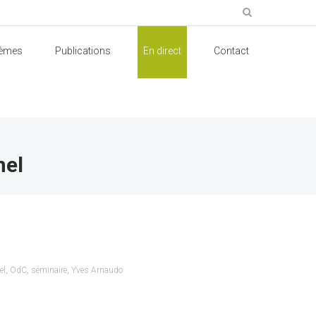
èmes
Publications
En direct
Contact
nel
el
,
OdC
,
séminaire
,
Yves Arnaudo