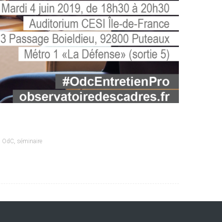
,
OdC
,
séminaire