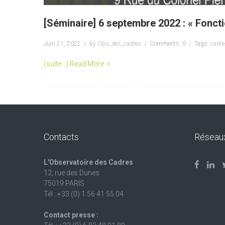
[Séminaire] 6 septembre 2022 : « Fonct
Juin 21, 2022
by
Obs_des_cadres
Comments: 0
Tags:
cadr
(suite…)
Read More
Contacts
Réseau
L'Observatoire des Cadres
12, rue des Dunes
75019 PARIS
Tél : +33 (0) 1 56 41 55 04
Contact presse :