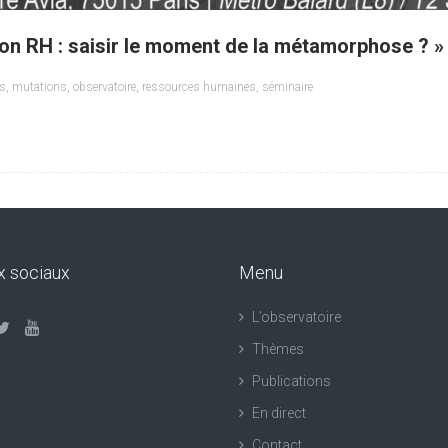
ion RH : saisir le moment de la métamorphose ? »
es
,
mutations
,
observatoire
,
ressources humaines
,
séminaire
x sociaux
Menu
L’observatoire
Thèmes
Publications
En direct
Contact