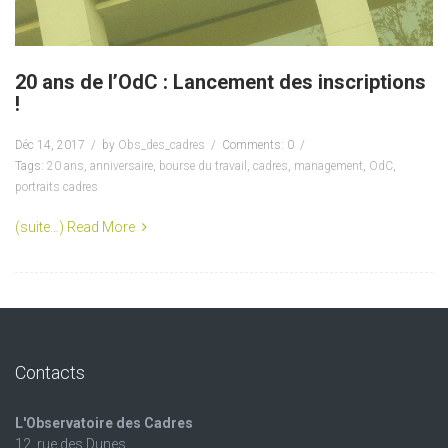
20 ans de l’OdC : Lancement des inscriptions
!
Déc 14, 2017
by
Obs_des_cadres
Comments: 0
Tags:
20 ans
,
anniversaire
,
bourse du travail
,
cadres
,
management
,
OdC
,
portraits cadres
(suite…)
Read More
Contacts
L'Observatoire des Cadres
12, rue des Dunes