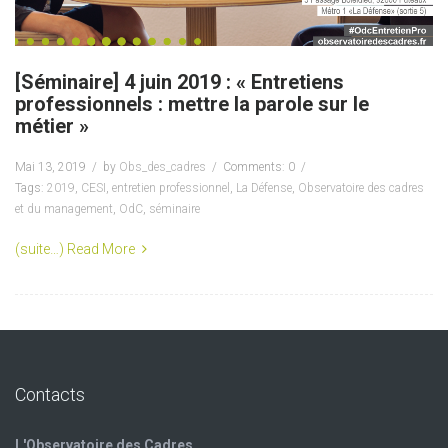
[Séminaire] 4 juin 2019 : « Entretiens
professionnels : mettre la parole sur le
métier »
Mai 13, 2019
by
Obs_des_cadres
Comments: 0
Tags:
2019
,
CESI
,
entretien professionnel
,
La Défense
,
Observatoire des cadres
et du management
,
OdC
,
séminaire
(suite…)
Read More
Contacts
L'Observatoire des Cadres