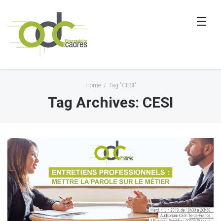
Home
/
Tag "CESI"
Tag Archives: CESI