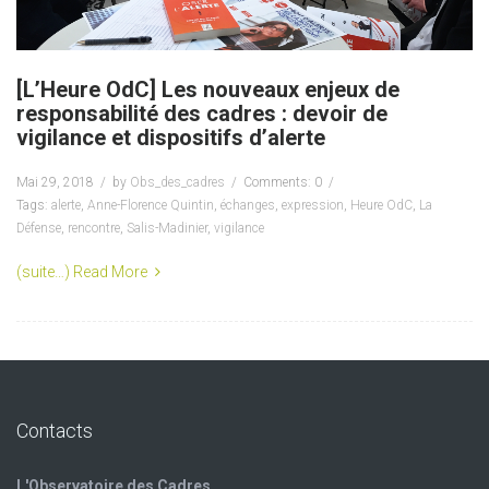
[L’Heure OdC] Les nouveaux enjeux de
responsabilité des cadres : devoir de
vigilance et dispositifs d’alerte
Mai 29, 2018
by
Obs_des_cadres
Comments: 0
Tags:
alerte
,
Anne-Florence Quintin
,
échanges
,
expression
,
Heure OdC
,
La
Défense
,
rencontre
,
Salis-Madinier
,
vigilance
(suite…)
Read More
Contacts
L'Observatoire des Cadres