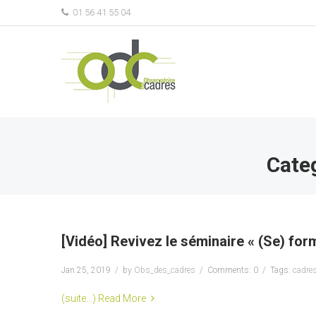
01 56 41 55 04
Cate
[Vidéo] Revivez le séminaire « (Se) form
Jan 25, 2019
by
Obs_des_cadres
Comments: 0
Tags:
cadre
(suite…)
Read More