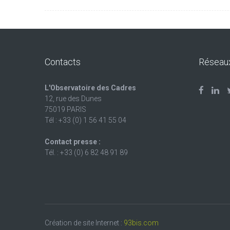
Contacts
Réseau
L'Observatoire des Cadres
12, rue des Dunes
75019 PARIS
Tél : +33 (0) 1 56 41 55 04
Contact presse :
Tél. : +33 (0) 6 82 48 91 89
Création de site Internet :
93bis.com