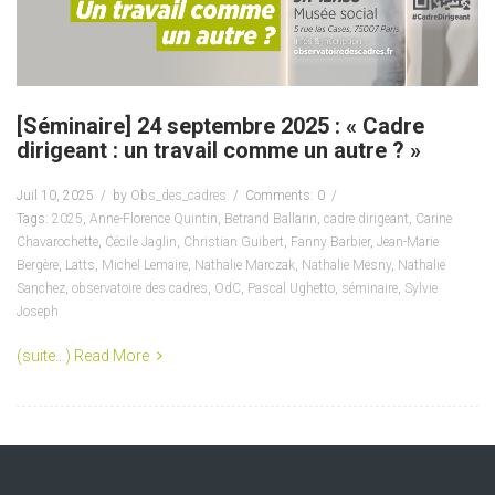
[Séminaire] 24 septembre 2025 : « Cadre
dirigeant : un travail comme un autre ? »
Juil 10, 2025
by
Obs_des_cadres
Comments: 0
Tags:
2025
,
Anne-Florence Quintin
,
Betrand Ballarin
,
cadre dirigeant
,
Carine
Chavarochette
,
Cécile Jaglin
,
Christian Guibert
,
Fanny Barbier
,
Jean-Marie
Bergère
,
Latts
,
Michel Lemaire
,
Nathalie Marczak
,
Nathalie Mesny
,
Nathalie
Sanchez
,
observatoire des cadres
,
OdC
,
Pascal Ughetto
,
séminaire
,
Sylvie
Joseph
(suite…)
Read More