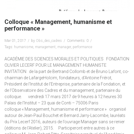
Colloque « Management, humanisme et
performance »
Mar 01, 2017
by
Obs_des_cadres
Comments: 0
Tags:
humanisme
,
management
,
manager
,
performance
ACADÉMIE DES SCIENCES MORALES ET POLITIQUES FONDATION
OLIVIER LECERF POUR LE MANAGEMENT HUMANISTE
INVITATION de la part de Bertrand Collomb et de Bruno Lafont, co-
chairman de LafargeHolcim, fondateurs, d’Antoine Frérot,
Président de l’Institut de l’Entreprise, partenaire de la Fondation, et
de l’Observatoire des Cadres et du management, partenaire du
colloque. vendredi 17 mars 2017 de 9 heures à 12 heures 30
Palais de l’Institut – 23 quai de Conti – 75006 Paris
colloque « Management, humanisme et performance » organisé
autour de Jean-Paul Bouchet et Bernard Jarry-Lacombe, lauréats
du Prix Lecerf 2016, auteurs de l’ouvrage Manager sans se renier
(éditions de l’Atelier), 2015. Participeront entre autres à ce