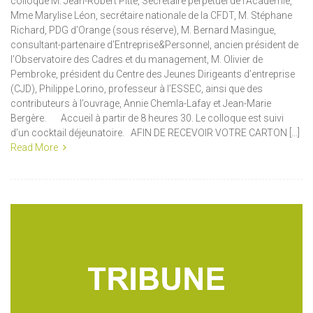
colloque M. Jean-Robert Pitte, Secrétaire perpétuel de l’Académie,
Mme Marylise Léon, secrétaire nationale de la CFDT, M. Stéphane
Richard, PDG d’Orange (sous réserve), M. Bernard Masingue,
consultant-partenaire d’Entreprise&Personnel, ancien président de
l’Observatoire des Cadres et du management, M. Olivier de
Pembroke, président du Centre des Jeunes Dirigeants d’entreprise
(CJD), Philippe Lorino, professeur à l’ESSEC, ainsi que des
contributeurs à l’ouvrage, Annie Chemla-Lafay et Jean-Marie
Bergère. Accueil à partir de 8 heures 30. Le colloque est suivi
d’un cocktail déjeunatoire. AFIN DE RECEVOIR VOTRE CARTON […]
Read More