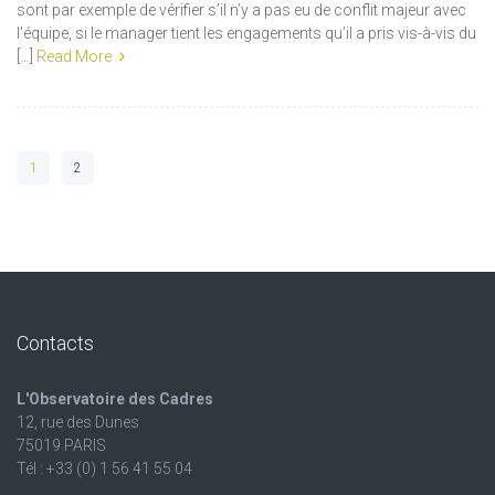
sont par exemple de vérifier s’il n’y a pas eu de conflit majeur avec
l’équipe, si le manager tient les engagements qu’il a pris vis-à-vis du
[…]
Read More
1
2
Contacts
L'Observatoire des Cadres
12, rue des Dunes
75019 PARIS
Tél : +33 (0) 1 56 41 55 04