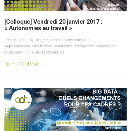
[Colloque] Vendredi 20 janvier 2017 :
« Autonomies au travail »
Déc 09, 2016
by
Obs_des_cadres
Comments: 0
Tags:
Autonomie dans le travail
,
autonomies
,
management
,
organisation
,
organisation du travail
,
responsabilités
(suite…)
Read More