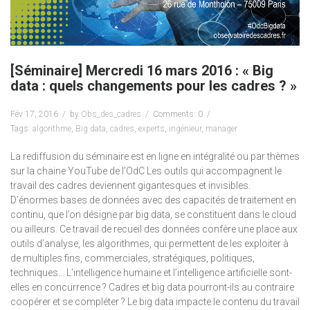
[Séminaire] Mercredi 16 mars 2016 : « Big
data : quels changements pour les cadres ? »
Fév 17, 2016
by
Obs_des_cadres
Comments: 0
Tags:
algorithme
,
Big data
,
cadres
,
experts
,
ingénieur
,
manager
La rediffusion du séminaire est en ligne en intégralité ou par thèmes
sur la chaine YouTube de l’OdC Les outils qui accompagnent le
travail des cadres deviennent gigantesques et invisibles.
D’énormes bases de données avec des capacités de traitement en
continu, que l’on désigne par big data, se constituent dans le cloud
ou ailleurs. Ce travail de recueil des données confère une place aux
outils d’analyse, les algorithmes, qui permettent de les exploiter à
de multiples fins, commerciales, stratégiques, politiques,
techniques… L’intelligence humaine et l’intelligence artificielle sont-
elles en concurrence ? Cadres et big data pourront-ils au contraire
coopérer et se compléter ? Le big data impacte le contenu du travail