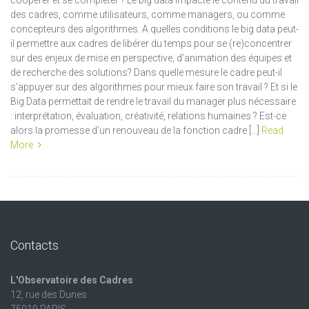
coopérer et se compléter ? Le big data impacte le contenu du travail
des cadres, comme utilisateurs, comme managers, ou comme
concepteurs des algorithmes. A quelles conditions le big data peut-
il permettre aux cadres de libérer du temps pour se (re)concentrer
sur des enjeux de mise en perspective, d’animation des équipes et
de recherche des solutions? Dans quelle mesure le cadre peut-il
s’appuyer sur des algorithmes pour mieux faire son travail ? Et si le
Big Data permettait de rendre le travail du manager plus nécessaire
: interprétation, évaluation, créativité, relations humaines ? Est-ce
alors la promesse d’un renouveau de la fonction cadre […]
Read
More
Contacts
L'Observatoire des Cadres
12, rue des Dunes