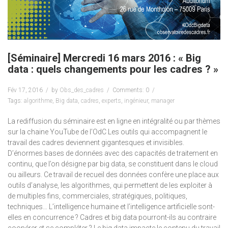
[Séminaire] Mercredi 16 mars 2016 : « Big
data : quels changements pour les cadres ? »
Fév 17, 2016
by
Obs_des_cadres
Comments: 0
Tags:
algorithme
,
Big data
,
cadres
,
experts
,
ingénieur
,
manager
La rediffusion du séminaire est en ligne en intégralité ou par thèmes
sur la chaine YouTube de l’OdC Les outils qui accompagnent le
travail des cadres deviennent gigantesques et invisibles.
D’énormes bases de données avec des capacités de traitement en
continu, que l’on désigne par big data, se constituent dans le cloud
ou ailleurs. Ce travail de recueil des données confère une place aux
outils d’analyse, les algorithmes, qui permettent de les exploiter à
de multiples fins, commerciales, stratégiques, politiques,
techniques… L’intelligence humaine et l’intelligence artificielle sont-
elles en concurrence ? Cadres et big data pourront-ils au contraire