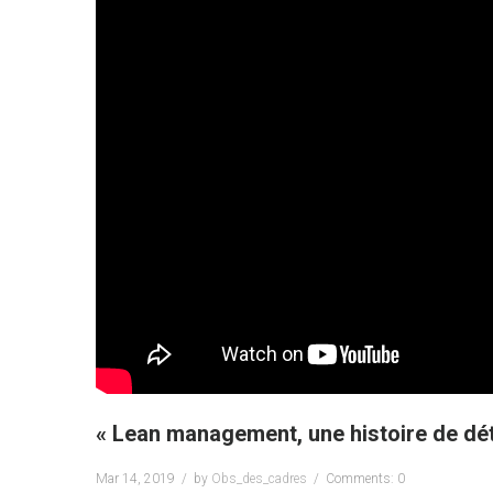
« Lean management, une histoire de dét
Mar 14, 2019
by
Obs_des_cadres
Comments: 0