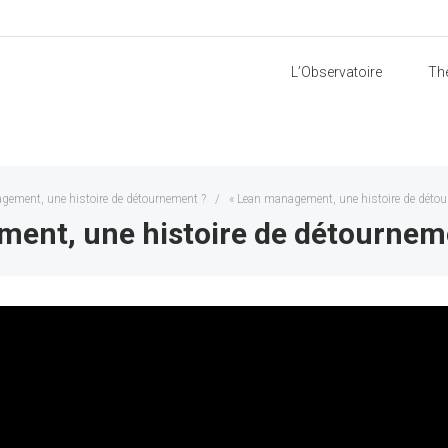
L’Observatoire
Th
gement, une histoire de détournement ?
/
« Lean management, une histoire de détour
ent, une histoire de détournemen