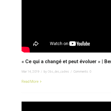
« Ce qui a changé et peut évoluer » | 
Mar 14, 2019
by
Obs_des_cadres
Comments: 0
Read More