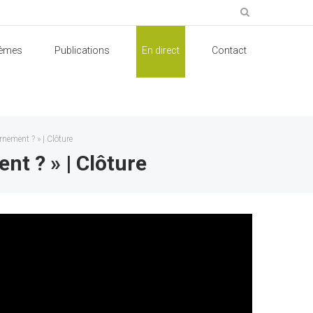
èmes
Publications
En direct
Contact
nement ? » | Clôture
t ? » | Clôture