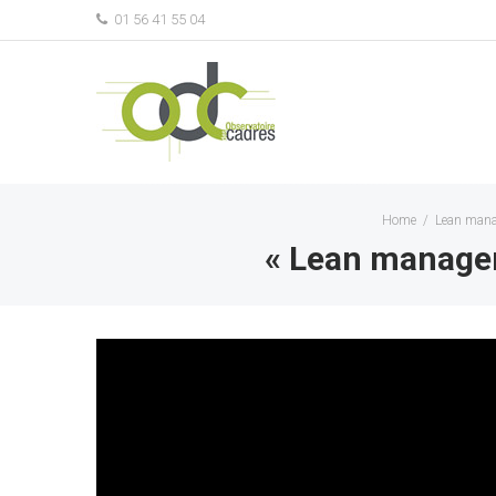
01 56 41 55 04
Home
/
Lean mana
« Lean managem