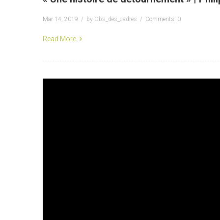
Mar 14, 2019
by
Obs_des_cadres
Comments: 0
Read More