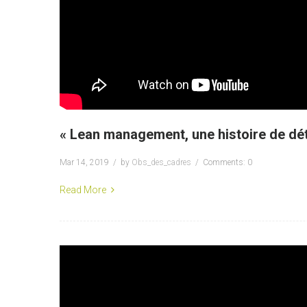
« Lean management, une histoire de dét
Mar 14, 2019
by
Obs_des_cadres
Comments: 0
Read More