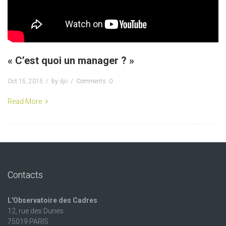
« C’est quoi un manager ? »
Oct 15, 2015
by
djo
Comments: 0
Read More
Contacts
L'Observatoire des Cadres
12, rue des Dunes
75019 PARIS