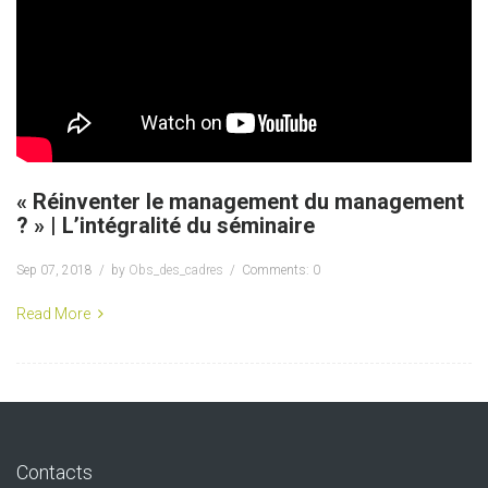
« Réinventer le management du management
? » | L’intégralité du séminaire
Sep 07, 2018
by
Obs_des_cadres
Comments: 0
Read More
Contacts