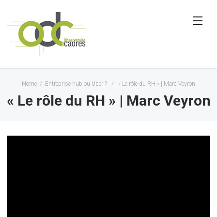
Home
/
Entreprise hub ou Uber ?
/
« Le rôle du RH » | Marc Veyron
« Le rôle du RH » | Marc Veyron