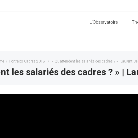
L’Observatoire
Th
me
/
Portraits Cadres 2018
/
« Qu’attendent les salariés des cadres ? » | Laurent Be
nt les salariés des cadres ? » | L