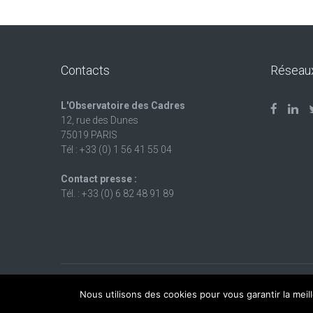
Contacts
Réseau
L'Observatoire des Cadres
12, rue des Dunes
75019 PARIS
Tél : +33 (0) 1 56 41 55 04
Contact presse :
Tél. : +33 (0) 6 82 48 91 89
Création de site Internet :
93bis.com
Nous utilisons des cookies pour vous garantir la meil