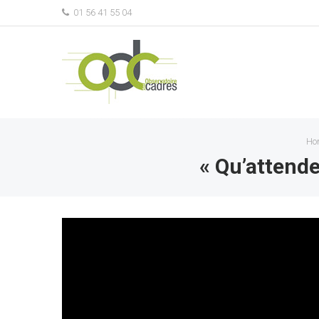
01 56 41 55 04
Ho
« Qu’attende