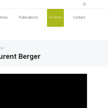
èmes
Publications
En direct
Contact
rger
aurent Berger