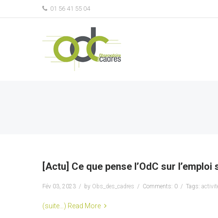
01 56 41 55 04
[Actu] Ce que pense l’OdC sur l’emploi 
Fév 03, 2023
by
Obs_des_cadres
Comments: 0
Tags:
activit
(suite…)
Read More