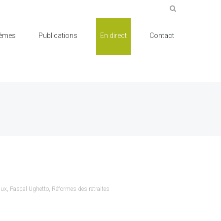
èmes
Publications
En direct
Contact
aux
,
Pascal Ughetto
,
Réformes des retraites