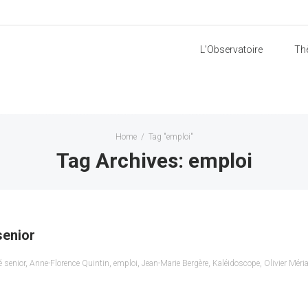
L’Observatoire
Th
Home
/
Tag "emploi"
Tag Archives: emploi
senior
é senior
,
Anne-Florence Quintin
,
emploi
,
Jean-Marie Bergère
,
Kaléidoscope
,
Olivier Méri