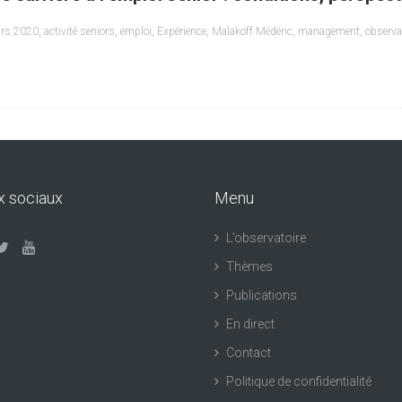
rs 2020
,
activité seniors
,
emploi
,
Expérience
,
Malakoff Médéric
,
management
,
observa
x sociaux
Menu
L’observatoire
Thèmes
Publications
En direct
Contact
Politique de confidentialité