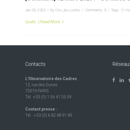
Jan 03, 2020
by
Obs_des_cadres
Comments: 0
Tags:
12 ma
(suite…)
Read More
Contacts
Réseau
L'Observatoire des Cadres
12, rue des Dunes
75019 PARIS
Tél : +33 (0) 1 56 41 55 04
Contact presse :
Tél. : +33 (0) 6 82 48 91 89