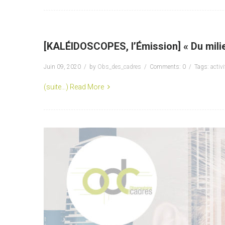
[KALÉIDOSCOPES, l’Émission] « Du milieu
Juin 09, 2020
by
Obs_des_cadres
Comments: 0
Tags:
activi
(suite…)
Read More