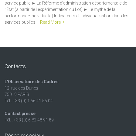
service public ► La Réforme d’administration départementale de
l’État (à partir de l’expérimentation du Lot) ► Le mythe de la
performance individuelle | Indicateurs et individualisation dans les
services publics
Read More
Contacts
L'Observatoire des Cadres
12, rue des Dunes
75019 PARIS
Tél : +33 (0) 1 56 41 55 04
Contact presse :
Tél. : +33 (0) 6 82 48 91 89
Réseaux sociaux