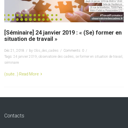
[Séminaire] 24 janvier 2019 : « (Se) former en
situation de travail »
Déc 21, 2018
by
Obs_des_cadres
Comments: 0
Tags:
24 janvier 2019
,
observatoire des cadres
,
se former en situation de travail
,
séminaire
(suite…)
Read More
Contacts