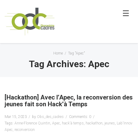
Home
/
Tag "Apec"
Tag Archives: Apec
[Hackathon] Avec l’Apec, la reconversion des
jeunes fait son Hack’à Temps
Mar 15, 2023
by
Obs_des_cadres
Comments: 0
Tags:
Anne-Florence Quintin
,
Apec
,
hack'à temps
,
hackathon
,
jeunes
,
Lab'Innov
Apec
,
reconversion