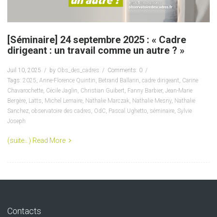
[Séminaire] 24 septembre 2025 : « Cadre
dirigeant : un travail comme un autre ? »
Juil 10, 2025
by
Obs_des_cadres
Comments: 0
Tags:
2025
,
Anne-Florence Quintin
,
Betrand Ballarin
,
cadre dirigeant
,
Carine
Chavarochette
,
Cécile Jaglin
,
Christian Guibert
,
Fanny Barbier
,
Jean-Marie
Bergère
,
Latts
,
Michel Lemaire
,
Nathalie Marczak
,
Nathalie Mesny
,
Nathalie
Sanchez
,
observatoire des cadres
,
OdC
,
Pascal Ughetto
,
séminaire
,
Sylvie
Joseph
(suite…)
Read More
Contacts