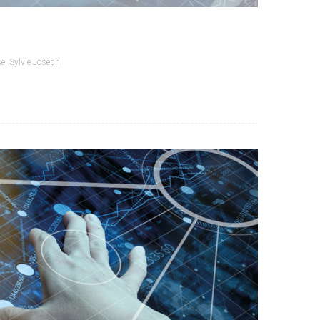
se
,
Sylvie Joseph