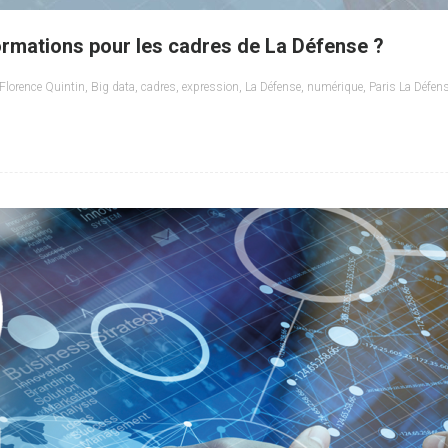
formations pour les cadres de La Défense ?
Florence Quintin
,
Big data
,
cadres
,
expression
,
La Défense
,
numérique
,
Paris La Défen