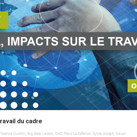
travail du cadre
Florence Quintin
,
Big data
,
cadres
,
OdC
,
Paris La Défense
,
Sylvie Joseph
,
travail