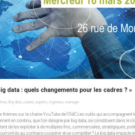
Big data : quels changements pour les cadres ? »
thme
,
Big data
,
cadres
,
experts
,
ingénieur
,
manager
 par thèmes sur la chaine YouTube de l’OdC Les outils qui accompagnent le
nt en continu, que l’on désigne par big data, se constituent dans le clo
ent de les exploiter à de multiples fins, commerciales, stratégiques, polit
 pourront-ils au contraire coopérer et se compléter ? Le big data impacte 