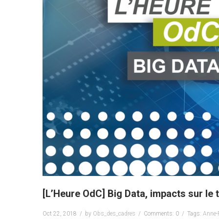
[L’Heure OdC] Big Data, impacts sur le 
Oct 22, 2018
by
Obs_des_cadres
Comments: 0
Tags:
Anne-