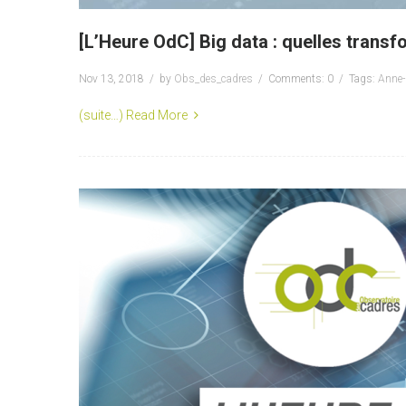
[L’Heure OdC] Big data : quelles trans
Nov 13, 2018
by
Obs_des_cadres
Comments: 0
Tags:
Anne-
(suite…)
Read More