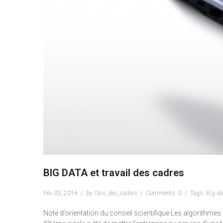
BIG DATA et travail des cadres
Fév 03, 2016
by
Obs_des_cadres
Comments: 0
Tags:
Big da
Note d’orientation du conseil scientifique Les algorithmes in