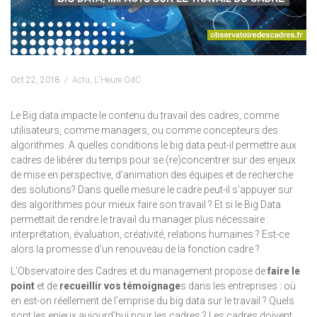
Oct 22, 2018
Actu
,
L'Heure OdC
Le Big data impacte le contenu du travail des cadres, comme
utilisateurs, comme managers, ou comme concepteurs des
algorithmes. A quelles conditions le big data peut-il permettre aux
cadres de libérer du temps pour se (re)concentrer sur des enjeux
de mise en perspective, d’animation des équipes et de recherche
des solutions? Dans quelle mesure le cadre peut-il s’appuyer sur
des algorithmes pour mieux faire son travail ? Et si le Big Data
permettait de rendre le travail du manager plus nécessaire :
interprétation, évaluation, créativité, relations humaines ? Est-ce
alors la promesse d’un renouveau de la fonction cadre ?
L’Observatoire des Cadres et du management propose de
faire le
point
et de
recueillir vos témoignage
s dans les entreprises : où
en est-on réellement de l’emprise du big data sur le travail ? Quels
sont les enjeux aujourd’hui pour les cadres ? Les cadres doivent