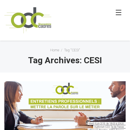
Home
/
Tag "CESI"
Tag Archives: CESI