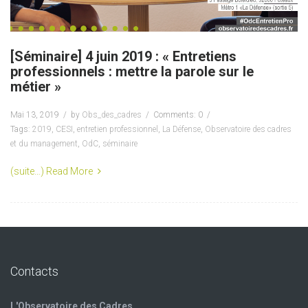
[Séminaire] 4 juin 2019 : « Entretiens
professionnels : mettre la parole sur le
métier »
Mai 13, 2019
by
Obs_des_cadres
Comments: 0
Tags:
2019
,
CESI
,
entretien professionnel
,
La Défense
,
Observatoire des cadres
et du management
,
OdC
,
séminaire
(suite…)
Read More
Contacts
L'Observatoire des Cadres